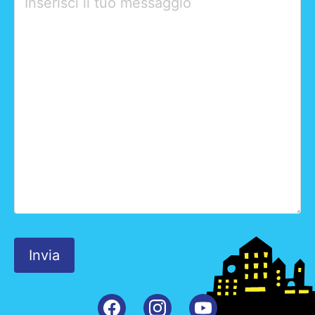
leave
this
field
empty.
Facebook
Instagram
Youtube