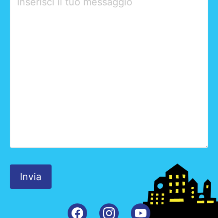
leave
this
field
empty.
Facebook
Instagram
Youtube